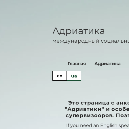
Адриатика
международный социальн
Главная
Адриатика
ua
en
Это страница с ан
"Адриатики" и особ
супервизооров. Поэ
If you need an English spe