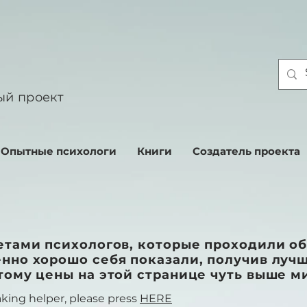
ый проект
Опытные психологи
Книги
Создатель проекта
кетами психологов, которые проходили о
енно хорошо себя показали, получив луч
тому цены на этой странице чуть выше м
aking helper, please press
HERE