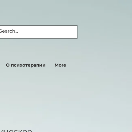
О психотерапии
More
ическое