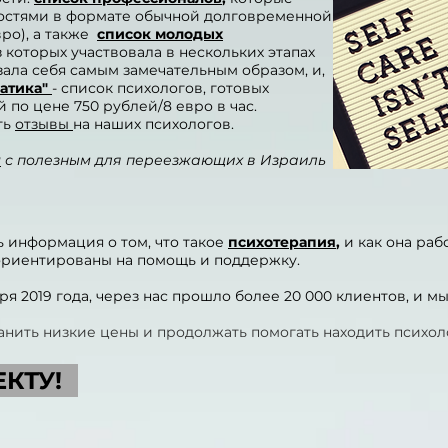
ностями в формате обычной долговременной
вро), а также
список молодых
 которых участвовала в нескольких этапах
зала себя самым замечательным образом, и,
атика"
- список психологов, готовых
 по цене 750 рублей/8 евро в час.
ть
отзывы
на наших психологов.
а
с полезным для переезжающих в Израиль
ь информация о том, что такое
психотерапия
,
и как она раб
 ориентированы на помощь и поддержку.
аря 2019 года, через нас прошло более 20 000 клиентов, и 
анить низкие цены и продолжать помогать находить психол
КТУ!