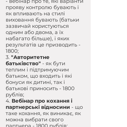
- вебінар про те, які варіанти
прояву контролю бувають і
як впливають на стилі
виховання бувають (батьки
зазвичай користуються
одним або двома, а їх
набагато більше), і яких
результатів це призводить -
1800;
3.
"Авторитетне
батьківство"
- як бути
теплим і підтримуючим
батьком, що входить і які
бонуси як дитині, так і
батькові приносить - 1800
рублів;
4.
Вебінар про кохання і
партнерські відносини
- що
таке кохання, як виникає, як
можна вибрати свого
партнера - 1800 рублів;