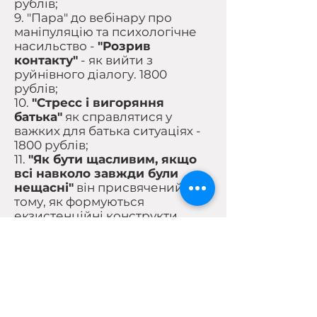
рублів;
9. "Пара" до вебінару про
маніпуляцію та психологічне
насильство -
"Розрив
контакту"
- як вийти з
руйнівного діалогу. 1800
рублів;
10.
"Стресс і вигоряння
батька"
як справлятися у
важких для батька ситуаціях -
1800 рублів;
11.
"Як бути щасливим, якщо
всі навколо завжди були
нещасні"
він присвячений
тому, як формуються
екзистенційні конструкти
особистості у взаємодії з
батьківськими практиками, і як
це можна перебудовувати -
1800 рублів;
12.
Серія вебінарів про межі:
-Що таке межі та чому їх
потрібно захищати?