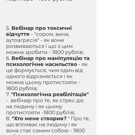
5.
Вебінар про токсичні
відчуття
- "сором, вина,
аутоагресія" - як вони
розвиваються і що з цим
можна зробити - 1800 рублів;
6.
Вебінар про маніпуляцію та
психологічне насильство
- як
це формується, чим один від
одного відрізняється і як
можна цьому протистояти -
1800 рублів;
7.
"Психологічна реабілітація"
- вебінар про те, як стрес діє
на людину і як цьому
протистояти -1800 рублів;
8.
"Хто мене створив?
" Про те,
що впливає на людину і як
вона стає самим собою - 1800