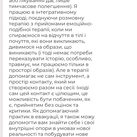
або лікування дає лише
тимчасове полегшення). Я
працюю в інтегративному
підході, поєднуючи розмовну
терапію з прийомами емоційно-
подібної терапії, коли ми
спираємося на відчуття в тілі і
почуття, які вони викликають,
дивимося на образи, що
виникають (і тоді немає потреби
переказувати історію, особливо,
травмує, ми працюємо тільки в
просторі образів). Але в терапії
допомагає не сам інструмент, а
простір контакту, який ми
створюємо разом на сесії. Іноді
сам цей контакт є цілющим, це
можливість бути побаченим, як
є, прийнятим без оцінок та
критики. Як допомагаючий
практик в евакуації, я також можу
допомогти вам знайти себе і свої
внутрішні опори в умовах нової
реальності та побудувати нове