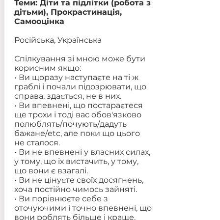
Теми: Діти та підлітки (робота з
дітьми), Прокрастинація,
Самооцінка
Російська, Українська
Спілкування зі мною може бути
корисним якщо:
• Ви щоразу наступаєте на ті ж
граблі і почали підозрювати, що
справа, здається, не в них.
• Ви впевнені, що постараєтеся
ще трохи і тоді вас обов'язково
полюблять/почують/дадуть
бажане/etc, але поки що цього
не сталося.
• Ви не впевнені у власних силах,
у тому, що їх вистачить, у тому,
що вони є взагалі.
• Ви не цінуєте своїх досягнень,
хоча постійно чимось зайняті.
• Ви порівнюєте себе з
оточуючими і точно впевнені, що
вони роблять більше і краще.