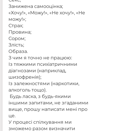
Занижена самооцінка;
«Хочу!», «Можу!», «Не хочу!», «Не
можу!»;
Страх;
Провина;
Сором;
Злість;
Образа.
З чим я точно не працюю:
Із тяжкими психіатричними
діагнозами (наприклад,
шизофренія);
Із залежностями (наркотики,
алкоголь тощо).
Будь ласка, з будь-якими
іншими запитами, не згаданими
вище, прошу написати мені про
це.
У процесі спілкування ми
зможемо разом визначити