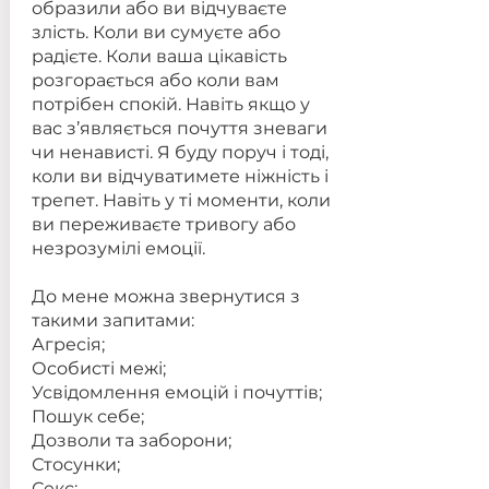
образили або ви відчуваєте
злість. Коли ви сумуєте або
радієте. Коли ваша цікавість
розгорається або коли вам
потрібен спокій. Навіть якщо у
вас з’являється почуття зневаги
чи ненависті. Я буду поруч і тоді,
коли ви відчуватимете ніжність і
трепет. Навіть у ті моменти, коли
ви переживаєте тривогу або
незрозумілі емоції.
До мене можна звернутися з
такими запитами:
Агресія;
Особисті межі;
Усвідомлення емоцій і почуттів;
Пошук себе;
Дозволи та заборони;
Стосунки;
Секс;