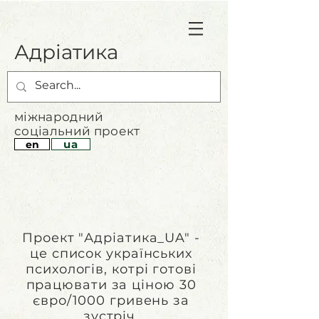
Адріатика
міжнародний
соціальний проект
ua
en
Проект "Адріатика_UA" -
це список українських
психологів, котрі готові
працювати за ціною 30
євро/1000 гривень за
зустріч.