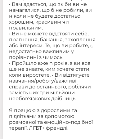
• Вам здається, що як би ви не
намагалися, що б не робили, ви
ніколи не будете достатньо
хорошим, красивим чи
правильним.
• Ви не можете відстояти себе,
прагнення, бажання, захоплення
або інтереси. Те, що ви робите, є
недостатньо важливим у
порівнянні з чимось.
• Пройшло вже n років, а ви все
ще не знаєте, ким хочете стати,
коли виростете. • Ви відтягуєте
навчання/роботу/важливі
справи до останнього, роблячи
замість них три мільйони
необов'язкових дрібниць.
Я працюю з дорослими та
підлітками за допомогою
розмовної та емоційно-подібної
терапії. ЛГБТ+ френдлі.