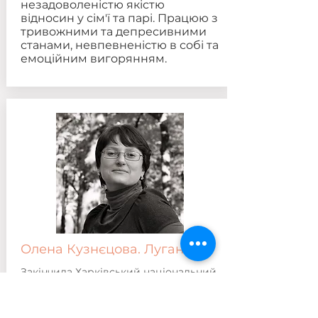
незадоволеністю якістю
відносин у сім'ї та парі. Працюю з
тривожними та депресивними
станами, невпевненістю в собі та
емоційним вигорянням.
Олена Кузнєцова. Луганськ
Закінчила Харківський національний
університет внутрішніх справ,
спеціальність "Психолог. Викладач"
(2005)