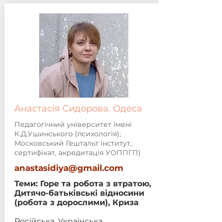
Анастасія Сидорова. Одеса
Педагогічний університет імені
К.Д.Ушинського (психологія);
Московський Гештальт інститут,
сертифікат, акредитація УОППГП)
anastasidiya@gmail.com
Теми: Горе та робота з втратою,
Дитячо-батьківські відносини
(робота з дорослими), Криза
Російська, Українська