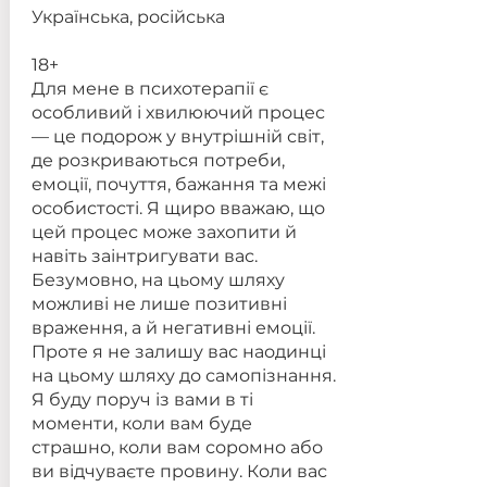
Українська, російська
18+
Для мене в психотерапії є
особливий і хвилюючий процес
— це подорож у внутрішній світ,
де розкриваються потреби,
емоції, почуття, бажання та межі
особистості. Я щиро вважаю, що
цей процес може захопити й
навіть заінтригувати вас.
Безумовно, на цьому шляху
можливі не лише позитивні
враження, а й негативні емоції.
Проте я не залишу вас наодинці
на цьому шляху до самопізнання.
Я буду поруч із вами в ті
моменти, коли вам буде
страшно, коли вам соромно або
ви відчуваєте провину. Коли вас