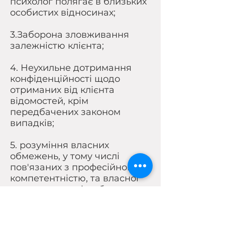
психолог полягає в близьких
особистих відносинах;
3.Заборона зловживання
залежністю клієнта;
4. Неухильне дотримання
конфіденційності щодо
отриманих від клієнта
відомостей, крім
передбачених законом
випадків;
5. розуміння власних
обмежень, у тому числі
пов'язаних з професійною
компетентністю, та власної
недосконалості, заборона
перенесення своїх особистих
проблем на відносини з
клієнтом;