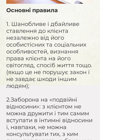
Основні правила
1. Шанобливе і дбайливе
ставлення до клієнта
незалежно від його
особистісних та соціальних
особливостей, визнання
права клієнта на його
світогляд, спосіб життя тощо.
(якщо це не порушує закон і
не завдає шкоди іншим
людям);
2.Заборона на «подвійні
відносини»: з клієнтом не
можна дружити і тим самим
вступати в інтимні відносини
і, навпаки, не можна
консультувати тих, з ким