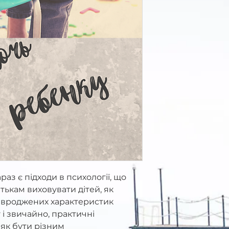
араз є підходи в психології, що
тькам виховувати дітей, як
д вроджених характеристик
у і звичайно, практичні
 як бути різним