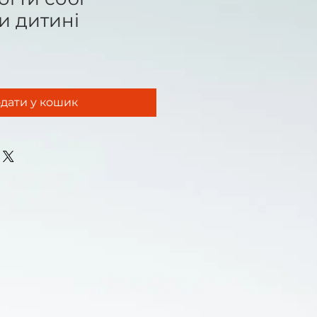
и дитині
дати у кошик