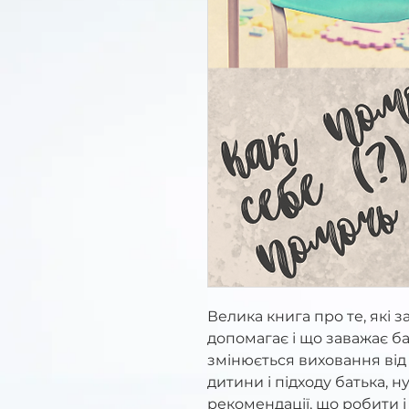
Велика книга про те, які з
допомагає і що заважає ба
змінюється виховання ві
дитини і підходу батька, н
рекомендації, що робити і