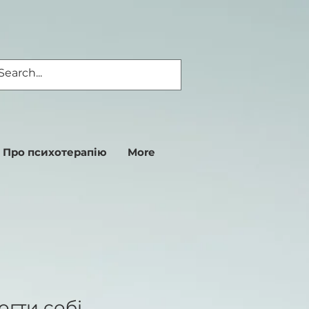
Про психотерапію
More
гти собі