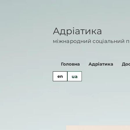
Адріатика
міжнародний соціальний п
Головна
Адріатика
Дос
ua
en