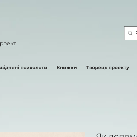
роект
відчені психологи
Книжки
Творець проекту
Як допомо