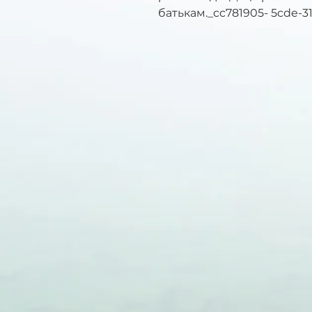
батькам._cc781905- 5cde-3